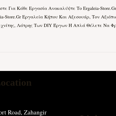
ζεστε Για Κάθε Εργασία Ανακαλύψτε Το Ergaleia-Store
ia-Store.gr Εργαλεία Κήπου Και Αξεσουάρ, Τον Αξιόπι
εχνίτης, Λάτρης Των DIY Έργων Ή Απλά Θέλετε Να Φρ
ocation
rt Road, Zahangir