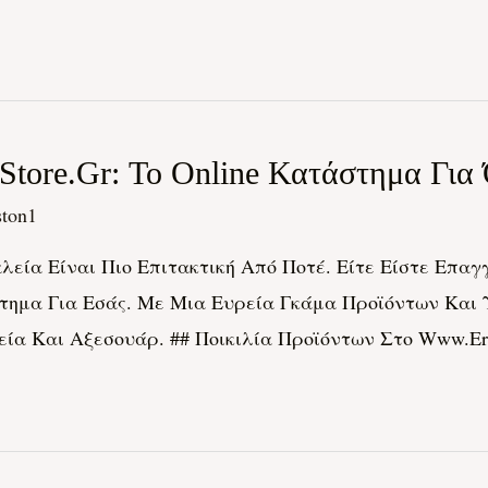
tore.gr: Το Online Κατάστημα Για
ston1
εία Είναι Πιο Επιτακτική Από Ποτέ. Είτε Είστε Επαγγ
στημα Για Εσάς. Με Μια Ευρεία Γκάμα Προϊόντων Και Υπ
α Και Αξεσουάρ. ## Ποικιλία Προϊόντων Στο Www.erga