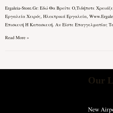
Εδώ
Μηχανήματα
Ergaleia-Store.gr: Εδώ Θα Βρείτε Ο,τιδήποτε Χρειά
Θα
Εργαλεία Χειρός, Ηλεκτρικά Εργαλεία, Www.ergale
Βρείτε
Επισκευή Ή Κατασκευή. Αν Είστε Επαγγελματίας Τ
Ο,τιδήποτε
Χρειάζεστε
Read More »
Για
Κάθε
Εργασία
Our L
New Airpo