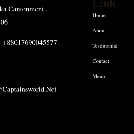
Link
ka Cantonment ,
Home
206
About
: +88017690045577
Testimonial
Contact
Menu
captainsworld.net