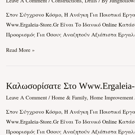
Leave A Comment
/
Constructions, Drills
/ By
Junghollow
Www.ergaleia-
Στον Σύγχρονο Κόσμο, Η Ανάγκη Για Ποιοτικά Εργαλ
Store.gr:
Www.ergaleia-Store.gr Είναι Το Ιδανικό Online Κατά
Το
Προορισμός Για Όσους Αναζητούν Αξιόπιστα Εργαλεί
Online
Κατάστημα
Read More »
Για
Όλα
Τα
Καλωσορίσατε
Καλωσορίσατε Στο Www.ergaleia-S
Εργαλεία
Στο
Σας
Leave A Comment
/
Home & Family, Home Improvement
Www.ergaleia-
Στον Σύγχρονο Κόσμο, Η Ανάγκη Για Ποιοτικά Εργαλ
Store.gr:
Www.ergaleia-Store.gr Είναι Το Ιδανικό Online Κατά
Το
Προορισμός Για Όσους Αναζητούν Αξιόπιστα Εργαλεί
Online