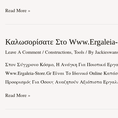
Κατάστημα
Read More »
Για
Όλα
Τα
Καλωσορίσατε
Καλωσορίσατε Στο Www.ergaleia-S
Εργαλεία
Στο
Σας
Leave A Comment
/
Constructions, Tools
/ By
Jackieswan
Www.ergaleia-
Στον Σύγχρονο Κόσμο, Η Ανάγκη Για Ποιοτικά Εργαλ
Store.gr:
Www.ergaleia-Store.gr Είναι Το Ιδανικό Online Κατά
Το
Προορισμός Για Όσους Αναζητούν Αξιόπιστα Εργαλεί
Online
Κατάστημα
Read More »
Για
Όλα