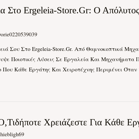
 Στο Ergeleia-Store.gr: Ο Απόλυτο
orie0220539039
λειά Σου Στο Ergeleia-Store.gr. Από Θαμνοκοπτικά 
ψε Ποιοτικές Λύσεις Σε Εργαλεία Και Μηχανήματα Π
 Που Κάθε Εργάτης Και Χειροτέχνης Περιμένει Όταν
 Ο,τιδήποτε Χρειάζεστε Για Κάθε Ερ
hiebligh69