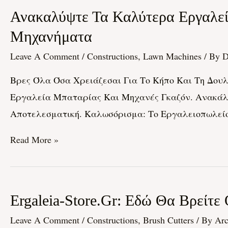
Τα
Ανακαλύψτε
Ανακαλύψτε Τα Καλύτερα Εργαλεία
Εργαλεία
Τα
Μηχανήματα
Σας
Καλύτερα
Leave A Comment
/
Constructions, Lawn Machines
/ By
D
Εργαλεία
Βρες Όλα Όσα Χρειάζεσαι Για Το Κήπο Και Τη Δου
Στο
Εργαλεία Μπαταρίας Και Μηχανές Γκαζόν. Ανακάλυ
Ergeleia-
Αποτελεσματική. Καλωσόρισμα: Το Εργαλειοπωλείο
Store.gr:
Ο
Read More »
Απόλυτος
Προορισμός
Για
Ergaleia-
Ergaleia-Store.gr: Εδώ Θα Βρείτε
Εξοπλισμό
Store.gr:
Και
Leave A Comment
/
Constructions, Brush Cutters
/ By
Arc