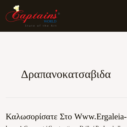
Skip
To
Content
Δραπανοκατσαβιδα
Καλωσορίσατε
Καλωσορίσατε Στο Www.ergaleia-S
Στο