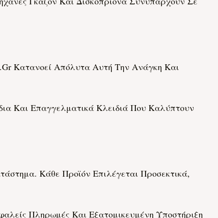
ηχανές Γκαζόν Και Δισκοπρίονα Συνυπάρχουν Σε
e.gr Κατανοεί Απόλυτα Αυτή Την Ανάγκη Και
ια Και Επαγγελματικά Κλειδιά Που Καλύπτουν
τάστημα. Κάθε Προϊόν Επιλέγεται Προσεκτικά,
σφαλείς Πληρωμές Και Εξατομικευμένη Υποστήριξη