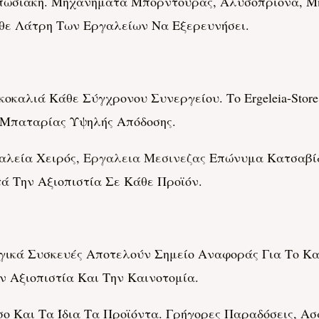
υπωσιακή. Μηχανήματα Μπορντούρας, Αλυσοπρίονα, Μ
θε Λάτρη Των Εργαλείων Να Εξερευνήσει.
καλιά Κάθε Σύγχρονου Συνεργείου. Το Ergeleia-Stor
 Μπαταρίας Υψηλής Απόδοσης.
αλεία Χειρός,
Εργαλεια Μεσινεζας
Επώνυμα Κατσαβίδ
ά Την Αξιοπιστία Σε Κάθε Προϊόν.
ικά Συσκευές Αποτελούν Σημείο Αναφοράς Για Το Κα
 Αξιοπιστία Και Την Καινοτομία.
ο Και Τα Ίδια Τα Προϊόντα. Γρήγορες Παραδόσεις, Α