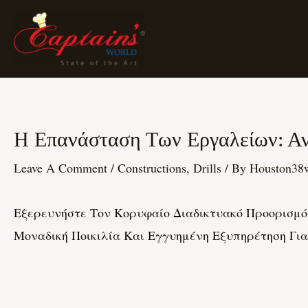
Skip
To
Content
Η Επανάσταση Των Εργαλείων: Ανα
Post
Navigation
Leave A Comment
/
Constructions, Drills
/ By
Houston38
Εξερευνήστε Τον Κορυφαίο Διαδικτυακό Προορισμό 
Μοναδική Ποικιλία Και Εγγυημένη Εξυπηρέτηση Για