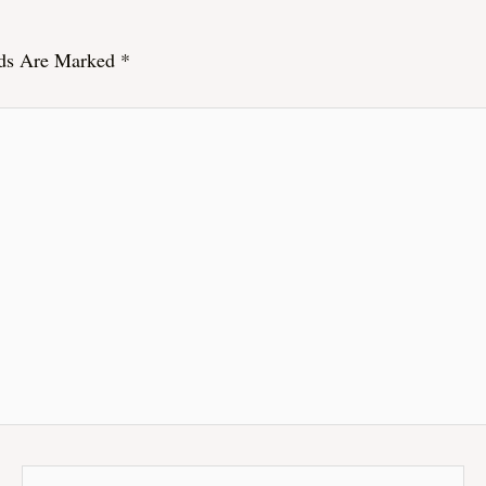
lds Are Marked
*
Email*