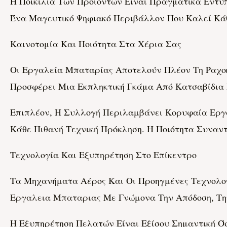
Η Ποικιλία Των Προϊόντων Είναι Πραγματικά Εντ
Ένα Μαγευτικό Ψηφιακό Περιβάλλον Που Καλεί Κά
Καινοτομία Και Ποιότητα Στα Χέρια Σας
Οι Εργαλεία Μπαταρίας Αποτελούν Πλέον Τη Ραχοκο
Προσφέρει Μια Εκπληκτική Γκάμα Από Κατσαβίδια
Επιπλέον, Η Συλλογή Περιλαμβάνει Κορυφαία Εργ
Κάθε Πιθανή Τεχνική Πρόκληση. Η Ποιότητα Συναντ
Τεχνολογία Και Εξυπηρέτηση Στο Επίκεντρο
Τα Μηχανήματα Αέρος Και Οι Προηγμένες Τεχνολογ
Εργαλεια Μπαταριας
Με Γνώμονα Την Απόδοση, Την
Η Εξυπηρέτηση Πελατών Είναι Εξίσου Σημαντική Όσ