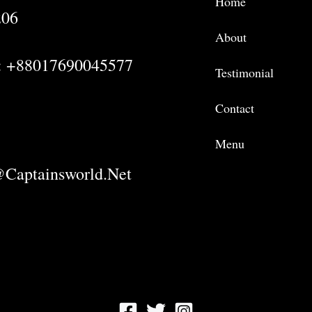
Home
206
About
: +88017690045577
Testimonial
Contact
Menu
captainsworld.net