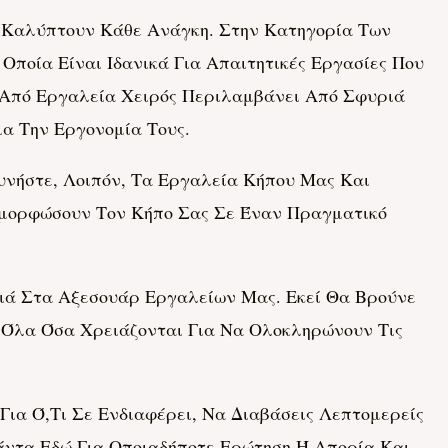
ου Καλύπτουν Κάθε Ανάγκη. Στην Κατηγορία Των
Οποία Είναι Ιδανικά Για Απαιτητικές Εργασίες Που
ς Από Εργαλεία Χειρός Περιλαμβάνει Από Σφυριά
ια Την Εργονομία Τους.
ευνήστε, Λοιπόν, Τα Εργαλεία Κήπου Μας Και
αμορφώσουν Τον Κήπο Σας Σε Έναν Πραγματικό
τιά Στα Αξεσουάρ Εργαλείων Μας. Εκεί Θα Βρούνε
, Όλα Όσα Χρειάζονται Για Να Ολοκληρώνουν Τις
η Για Ό,τι Σε Ενδιαφέρει, Να Διαβάσεις Λεπτομερείς
άντα Εδώ Για Οποιαδήποτε Ερώτηση Ή Απορία Και