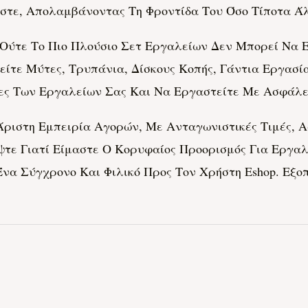
στε, Απολαμβάνοντας Τη Φροντίδα Του Όσο Τίποτα Ά
 Ούτε Το Πιο Πλούσιο Σετ Εργαλείων Δεν Μπορεί Να
ίτε Μύτες, Τρυπάνια, Δίσκους Κοπής, Γάντια Εργασί
τες Των Εργαλείων Σας Και Να Εργαστείτε Με Ασφάλε
α Άριστη Εμπειρία Αγορών, Με Ανταγωνιστικές Τιμές
τε Γιατί Είμαστε Ο Κορυφαίος Προορισμός Για Εργαλ
να Σύγχρονο Και Φιλικό Προς Τον Χρήστη Eshop. Εξο