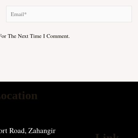
Email*
For The Next Time I Comment.
ocation
rt Road, Zahangir
Link