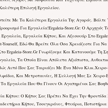
 Καλύτερη Επιλογή Εργαλείου.
λιστείτε Με Τα Καλύτερα Εργαλεία Της Αγοράς. Βάλτε
ροορισμό Για Εργαλεία!ergaleia-Store.gr: Ο Αρχηγό
ργαλεία, Εργαλεία Κήπου, Και Αξεσουάρ Στο Ergaleia-
t-Yourself, Εδώ Θα Βρείτε Όλα Όσα Χρειάζεστε Για Ν
ο Ergaleia-Store.gr Γνωρίζουμε Και Κατανοούμε Τη Ση
αλεία, Τα Οποία Είναι Απόλυτα Αξιόπιστα, Ανθεκτικ
βώς Αυτό Που Σας Ταιριάζει Με Ένα Μόνο Κλικ.Χειρο
Αλφάδια, Και Μετροταινίες, Η Συλλογή Μας Σε Χειρο
Τα Εργαλεία Που Θα Γίνουν Οι Αγαπημένοι Σας Βοηθο
α Κήπου: Ο Κήπος Σας Πρέπει Να Έχει Την Φροντίδα 
Κλαδευτήρια Κήπου, Τσουγκράνες, Φτυάρια, Ποτιστήρι