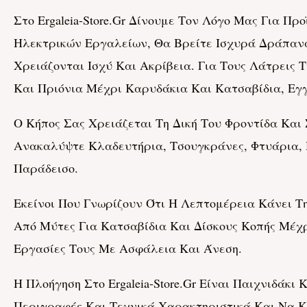
Στο Ergaleia-Store.gr Δίνουμε Τον Λόγο Μας Για 
Ηλεκτρικών Εργαλείων, Θα Βρείτε Ισχυρά Δράπανα,
Χρειάζονται Ισχύ Και Ακρίβεια. Για Τους Λάτρεις
Και Πριόνια Μέχρι Καρυδάκια Και Κατσαβίδια, Εγγ
Ο Κήπος Σας Χρειάζεται Τη Δική Του Φροντίδα Και 
Ανακαλύψτε Κλαδευτήρια, Τσουγκράνες, Φτυάρια,
Παράδεισο.
Εκείνοι Που Γνωρίζουν Ότι Η Λεπτομέρεια Κάνει 
Από Μύτες Για Κατσαβίδια Και Δίσκους Κοπής Μέχ
Εργασίες Τους Με Ασφάλεια Και Άνεση.
Η Πλοήγηση Στο Ergaleia-Store.gr Είναι Παιχνιδάκι
Περιγραφές Και Τεχνικά Χαρακτηριστικά Και Να Κ