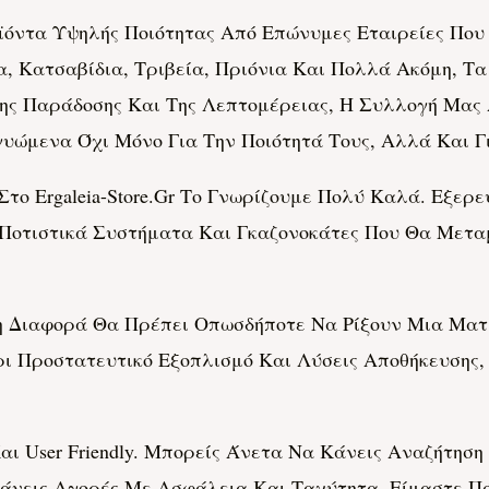
Προϊόντα Υψηλής Ποιότητας Από Επώνυμες Εταιρείες Π
 Κατσαβίδια, Τριβεία, Πριόνια Και Πολλά Ακόμη, Τα 
 Της Παράδοσης Και Της Λεπτομέρειας, Η Συλλογή Μα
υώμενα Όχι Μόνο Για Την Ποιότητά Τους, Αλλά Και Γ
Στο Ergaleia-Store.gr Το Γνωρίζουμε Πολύ Καλά. Εξερ
 Ποτιστικά Συστήματα Και Γκαζονοκάτες Που Θα Μετ
Τη Διαφορά Θα Πρέπει Οπωσδήποτε Να Ρίξουν Μια Μα
ρι Προστατευτικό Εξοπλισμό Και Λύσεις Αποθήκευσης
 Και User Friendly. Μπορείς Άνετα Να Κάνεις Αναζήτησ
άνεις Αγορές Με Ασφάλεια Και Ταχύτητα. Είμαστε Π