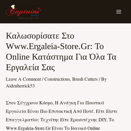
Skip
MA
To
ME
Content
Post
Καλωσορίσατε Στο
Navigation
Www.ergaleia-Store.gr: Το
Online Κατάστημα Για Όλα Τα
Εργαλεία Σας
Leave A Comment
/
Constructions, Brush Cutters
/ By
Aidenherrick53
Στον Σύγχρονο Κόσμο, Η Ανάγκη Για Ποιοτικά
Εργαλεία Είναι Πιο Επιτακτική Από Ποτέ. Είτε Είστε
Επαγγελματίας Τεχνίτης Είτε Ερασιτέχνης DIY, Το
Www.ergaleia-Store.gr Είναι Το Ιδανικό Online