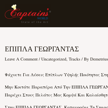
Skip
To
Content
ΕΠΙΠΛΑ ΓΕΩΡΓΑΝΤΑΣ
Post
Navigation
Leave A Comment
/
Uncategorized, Tracks
/ By
Demetrius
Ψάχνετε Για Λύσεις Επίπλων Υψηλής Ποιότητας Στη
Μην Κοιτάτε Παραπέρα Από Την ΕΠΙΠΛΑ ΓΕΩΡΓΑΝΤ
Παρέχει Στους Πελάτες Μας Κομψά Και Καλαίσθητα 
Στην ΕΠΙΠΛΑ ΓΕΩΡΓΑΝΤΑΣ, Κατανοούμε Τη Σημασία