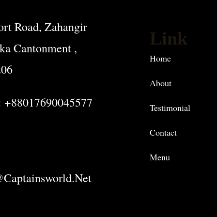
rt Road, Zahangir
Link
ka Cantonment ,
Home
206
About
: +88017690045577
Testimonial
Contact
Menu
captainsworld.net