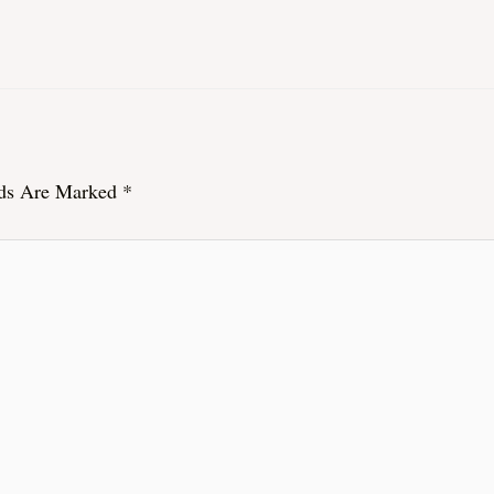
lds Are Marked
*