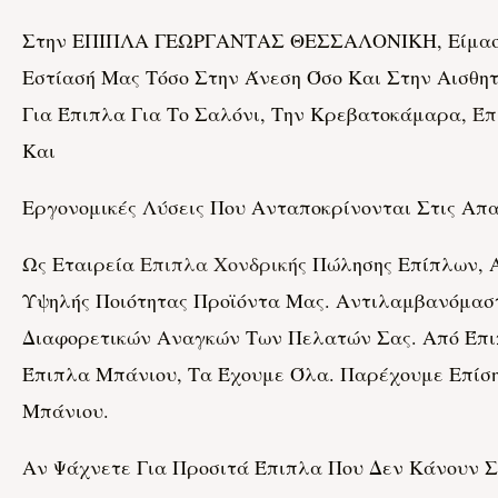
Στην ΕΠΙΠΛΑ ΓΕΩΡΓΑΝΤΑΣ ΘΕΣΣΑΛΟΝΙΚΗ, Είμαστε 
Εστίασή Μας Τόσο Στην Άνεση Όσο Και Στην Αισθητ
Για Έπιπλα Για Το Σαλόνι, Την Κρεβατοκάμαρα,
Έπ
Και
Εργονομικές Λύσεις Που Ανταποκρίνονται Στις Απα
Ως Εταιρεία
Επιπλα Χονδρική
Σ Πώλησης Επίπλων, 
Υψηλής Ποιότητας Προϊόντα Μας. Αντιλαμβανόμασ
Διαφορετικών Αναγκών Των Πελατών Σας. Από Έπιπ
Έπιπλα Μπάνιου, Τα Έχουμε Όλα. Παρέχουμε Επίσ
Μπάνιου.
Αν Ψάχνετε Για Προσιτά Έπιπλα Που Δεν Κάνουν