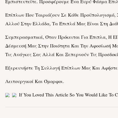
Εμπιστευτείτε. Προσφέρουμε Ένα Ευρύ Φάσμα Επι
Επίπλων Που Ταιριάζουν Σε Κάθε Προϋπολογισμό, Χ
Αλλού Στην Ελλάδα, Τα Έπιπλά Μας Είναι Στη Διά
Συμπερασματικά, Όταν Πρόκειται Για Έπιπλα, Η
Δέσμευσή Μας Στην Ποιότητα Και Την Αφοσίωσή Μ
Τις Ανάγκες Σας Αλλά Και Ξεπερνούν Τις Προσδοκί
Εξερευνήστε Τη Συλλογή Επίπλων Μας Και Αφήστε
Λειτουργικοί Και Όμορφοι.
If You Loved This Article So You Would Like To 