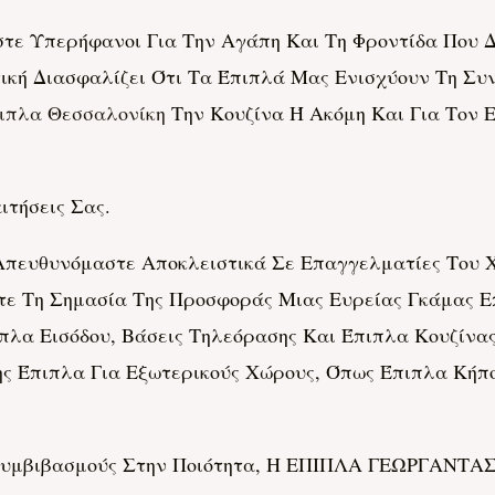
Υπερήφανοι Για Την Αγάπη Και Τη Φροντίδα Που Δί
ική Διασφαλίζει Ότι Τα Έπιπλά Μας Ενισχύουν Τη Συ
ιπλα Θεσσαλονίκη
Την Κουζίνα Ή Ακόμη Και Για Τον Ε
ιτήσεις Σας.
Απευθυνόμαστε Αποκλειστικά Σε Επαγγελματίες Του
τε Τη Σημασία Της Προσφοράς Μιας Ευρείας Γκάμας 
λα Εισόδου, Βάσεις Τηλεόρασης Και Έπιπλα Κουζίνας
ης Έπιπλα Για Εξωτερικούς Χώρους, Όπως Έπιπλα Κήπ
 Συμβιβασμούς Στην Ποιότητα, Η ΕΠΙΠΛΑ ΓΕΩΡΓΑΝΤΑ