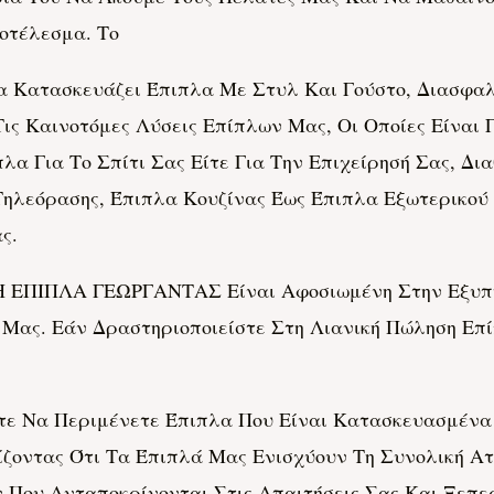
οτέλεσμα. Το
α Κατασκευάζει Έπιπλα Με Στυλ Και Γούστο, Διασφα
ις Καινοτόμες Λύσεις Επίπλων Μας, Οι Οποίες Είναι 
λα Για Το Σπίτι Σας Είτε Για Την Επιχείρησή Σας, Δι
Τηλεόρασης, Έπιπλα Κουζίνας Έως Έπιπλα Εξωτερικο
ς.
 Η ΕΠΙΠΛΑ ΓΕΩΡΓΑΝΤΑΣ Είναι Αφοσιωμένη Στην Εξυπ
 Μας. Εάν Δραστηριοποιείστε Στη Λιανική Πώληση Επ
 Να Περιμένετε Έπιπλα Που Είναι Κατασκευασμένα 
λίζοντας Ότι Τα Έπιπλά Μας Ενισχύουν Τη Συνολική Α
Που Ανταποκρίνονται Στις Απαιτήσεις Σας Και Ξεπερ