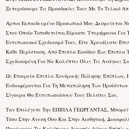
Ξεπεράσουμε Τις Προσδοκίες Τους Με Το Τελικό Απ
Άρτια Εκπαιδευμένο Προσωπικό Μας Δεσμεύεται Ν
Στον Οποίο Τοποθετείται.Είμαστε Υπερήφανοι Για Τ
Εντυπωσιακό Σχεδιασμό Τους. Είτε Χρειάζεστε Έπιπ
Κάθε Περίσταση. Από Έπιπλα Εισόδου Έως Έπιπλα 
Σχεδιασμένη Για Να Καλύπτει Όλες Τις Ανάγκες Σα
Ως Εταιρεία
Επιπλα Χονδρική
Σ Πώλησης Επίπλων,
Ενδιαφέρονται Για Τη Μεταπώληση Των Προϊόντων
Σίγουρα Θα Εντυπωσιάσουν Τους Πελάτες Σας.
Ταν Επιλέγετε Την ΕΠΙΠΛΑ ΓΕΩΡΓΑΝΤΑΣ, Μπορείτε
Τόσο Στην Άνεση Όσο Και Στην Αισθητική, Διασφα
Παρέχουμε Τις Καλύτερες Δυνατές Λύσεις Επίπλων 