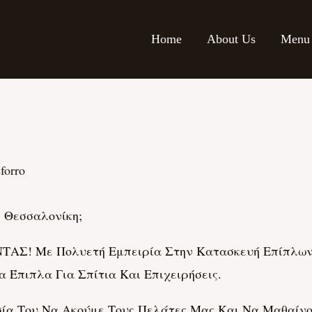
Home
About Us
Menu
forro
 Θεσσαλονίκη;
ΑΣ! Με Πολυετή Εμπειρία Στην Κατασκευή Επίπλων,
Έπιπλα Για Σπίτια Και Επιχειρήσεις.
 Του Να Ακούμε Τους Πελάτες Μας Και Να Μαθαίνου