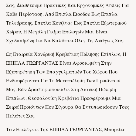
Σας, Διαθέτουμε Πρακτικές Και Εργονομικές Λύσεις Για
Κάθε Περίσταση. Από Έπιπλα Εισόδου Έως Έπιπλα
Τηλεόρασης, Έπιπλα Κουζίνας Έως Έπιπλα Εξωτερικού
Χώρου, Η Μεγάλη Γκάμα Επιλογών Μας Είναι
Σχεδιασμένη Για Να Καλύπτει Όλες Τις Ανάγκες Σας.
Ως Εταιρεία
Χονδρική Κρεβάτια
Σ Πώλησης Επίπλων, Η
ΕΠΙΠΛΑ ΓΕΩΡΓΑΝΤΑΣ Είναι Αφοσιωμένη Στην
Εξυπηρέτηση Των Επαγγελματιών Του Χώρου Που
Ενδιαφέρονται Για Τη Μεταπώληση Των Προϊόντων
Μας. Εάν Δραστηριοποιείστε Στη Λιανική Πώληση
Επίπλων,
Θεσσαλονίκη Κρεβάτια
Προσφέρουμε Μια
Σειρά Προϊόντων Που Σίγουρα Θα Εντυπωσιάσουν Τους
Πελάτες Σας.
Ταν Επιλέγετε Την ΕΠΙΠΛΑ ΓΕΩΡΓΑΝΤΑΣ, Μπορείτε