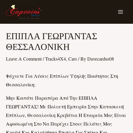
Skip
MA
To
ME
Content
Post
ΕΠΙΠΛΑ ΓΕΩΡΓΑΝΤΑΣ
Navigation
ΘΕΣΣΑΛΟΝΙΚΗ
Leave A Comment
/
Tracks4X4, Cars
/ By
Davecardus08
Ψάχνετε Για Λύσεις Επίπλων Υψηλής Ποιότητας Στη
Θεσσαλονίκη;
Μην Κοιτάτε Παραπέρα Από Την ΕΠΙΠΛΑ
ΓΕΩΡΓΑΝΤΑΣ! Με Πολυετή Εμπειρία Στην Κατασκευή
Επίπλων,
Θεσσαλονίκη Κρεβάτια
Η Εταιρεία Μας Είναι
Αφοσιωμένη Στο Να Παρέχει Στους Πελάτες Μας
Κομψά Και Καλαίσθητα Έπιπλα Για Σπίτια Και