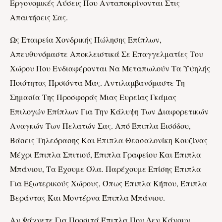
Εργονομικές Λύσεις Που Ανταποκρίνονται Στις
Απαιτήσεις Σας.
Ως Εταιρεία Χονδρικής Πώλησης Επίπλων,
Απευθυνόμαστε Αποκλειστικά Σε Επαγγελματίες Του
Χώρου Που Ενδιαφέρονται Να Μεταπωλούν Τα Υψηλής
Ποιότητας Προϊόντα Μας. Αντιλαμβανόμαστε Τη
Σημασία Της Προσφοράς Μιας Ευρείας Γκάμας
Επιλογών Επίπλων Για Την Κάλυψη Των Διαφορετικών
Αναγκών Των Πελατών Σας. Από Έπιπλα Εισόδου,
Βάσεις Τηλεόρασης Και
Έπιπλα Θεσσαλονίκη
Κουζίνας
Μέχρι Έπιπλα Σπιτιού, Έπιπλα Γραφείου Και Έπιπλα
Μπάνιου, Τα Έχουμε Όλα. Παρέχουμε Επίσης Έπιπλα
Για Εξωτερικούς Χώρους, Όπως Έπιπλα Κήπου, Έπιπλα
Βεράντας Και Μοντέρνα Έπιπλα Μπάνιου.
Αν Ψάχνετε Για Προσιτά Έπιπλα Που Δεν Κάνουν