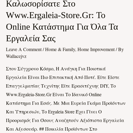
Καλωσορίσατε
Καλωσορίσατε Στο
Στο
Www.ergaleia-Store.gr: Το
Www.ergaleia-
Online Κατάστημα Για Όλα Τα
Store.gr:
Το
Εργαλεία Σας
Online
Leave A Comment
/
Home & Family, Home Improvement
/ By
Κατάστημα
Wallacejvz
Για
Στον Σύγχρονο Κόσμο, Η Ανάγκη Για Ποιοτικά
Όλα
Εργαλεία Είναι Πιο Επιτακτική Από Ποτέ. Είτε Είστε
Τα
Επαγγελματίας Τεχνίτης Είτε Ερασιτέχνης DIY, Το
Εργαλεία
Www.ergaleia-Store.gr Είναι Το Ιδανικό Online
Σας
Κατάστημα Για Εσάς. Με Μια Ευρεία Γκάμα Προϊόντων
Και Υπηρεσιών, Το Ergaleia Store Έχει Γίνει Ο
Προορισμός Για Όσους Αναζητούν Αξιόπιστα Εργαλεία
Και Αξεσουάρ. ## Ποικιλία Προϊόντων Στο