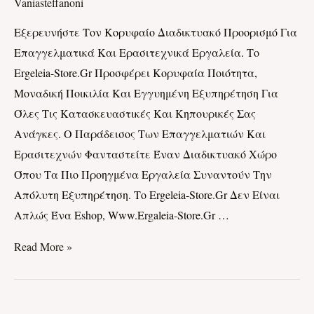
Το
Vaniasteffanoni
Μαγικό
Εξερευνήστε Τον Κορυφαίο Διαδικτυακό Προορισμό Για
Κόσμο
Επαγγελματικά Και Ερασιτεχνικά Εργαλεία. Το
Του
Ergeleia-Store.gr Προσφέρει Κορυφαία Ποιότητα,
Ergeleia-
Μοναδική Ποικιλία Και Εγγυημένη Εξυπηρέτηση Για
Store.gr!
Όλες Τις Κατασκευαστικές Και Κηπουρικές Σας
Ανάγκες. Ο Παράδεισος Των Επαγγελματιών Και
Ερασιτεχνών Φανταστείτε Έναν Διαδικτυακό Χώρο
Όπου Τα Πιο Προηγμένα Εργαλεία Συναντούν Την
Απόλυτη Εξυπηρέτηση. Το Ergeleia-Store.gr Δεν Είναι
Απλώς Ένα Eshop, Www.ergaleia-Store.gr …
Read More »