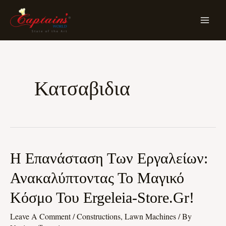
Skip
MA
To
ME
Content
Κατσαβιδια
Η
Η Επανάσταση Των Εργαλείων:
Επανάσταση
Ανακαλύπτοντας Το Μαγικό
Των
Κόσμο Του Ergeleia-Store.gr!
Εργαλείων:
Ανακαλύπτοντας
Leave A Comment
/
Constructions, Lawn Machines
/ By