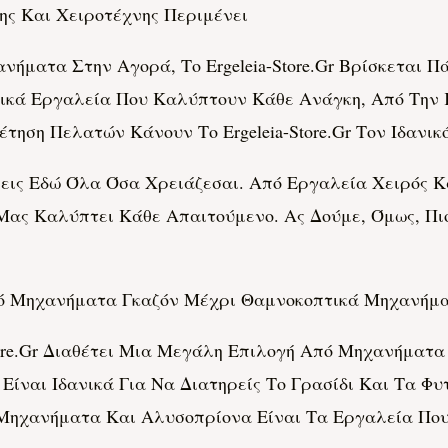
ς Και Χειροτέχνης Περιμένει
ήματα Στην Αγορά, Το Ergeleia-Store.gr Βρίσκεται Π
ικά Εργαλεία Που Καλύπτουν Κάθε Ανάγκη, Από Την 
έτηση Πελατών Κάνουν Το Ergeleia-Store.gr Τον Ιδανικ
Βρεις Εδώ Όλα Όσα Χρειάζεσαι. Από Εργαλεία Χειρός
ς Καλύπτει Κάθε Απαιτούμενο. Ας Δούμε, Όμως, Πιο
πό Μηχανήματα Γκαζόν Μέχρι Θαμνοκοπτικά Μηχανήμ
tore.gr Διαθέτει Μια Μεγάλη Επιλογή Από Μηχανήματα
ναι Ιδανικά Για Να Διατηρείς Το Γρασίδι Και Τα Φυ
ηχανήματα Και Αλυσοπρίονα Είναι Τα Εργαλεία Που 