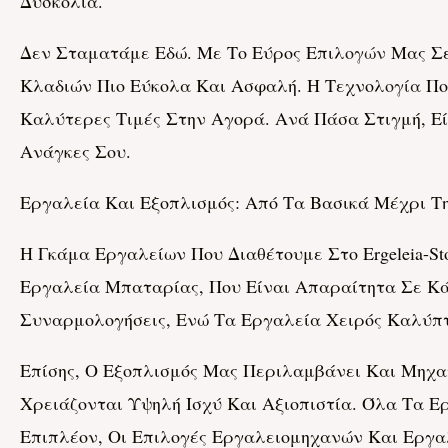
Δυσκολία.
Δεν Σταματάμε Εδώ. Με Το Εύρος Επιλ
Ογών
Μας Σε
Κλαδιών Πιο Εύκολα Και Ασφαλή. Η Τεχνολ
Ογία
Πο
Καλύτερες Τιμές Στην Αγορά. Ανά Πάσα Στιγμή, Ε
Ανάγκες Σου.
Εργαλεία Και Εξοπλισμός: Από Τα Βασικά Μέχρι Τ
Η Γκάμα Εργαλείων Που Διαθέτουμε Στο Ergeleia-St
Εργαλεία Μπαταρίας, Που Είναι Απαραίτητα Σε Κάθ
Συναρμολογήσεις, Ενώ Τα Εργαλεία Χειρός Καλύπτ
Επίσης, Ο Εξοπλισμός Μας Περιλαμβάνει Και Μηχα
Χρειάζονται Υψηλή Ισχύ Και Αξιοπιστία. Όλα Τα 
Επιπλέον, Οι Επιλογές Εργαλειομηχανών Και Εργ