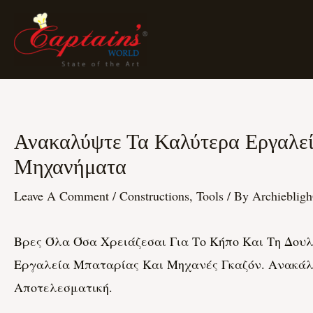
Skip
To
Content
Ανακαλύψτε Τα Καλύτερα Εργαλεία
Post
Navigation
Μηχανήματα
Leave A Comment
/
Constructions, Tools
/ By
Archieblig
Βρες Όλα Όσα Χρειάζεσαι Για Το Κήπο Και Τη Δου
Εργαλεία Μπαταρίας Και Μηχανές Γκαζόν. Ανακάλυ
Αποτελεσματική.