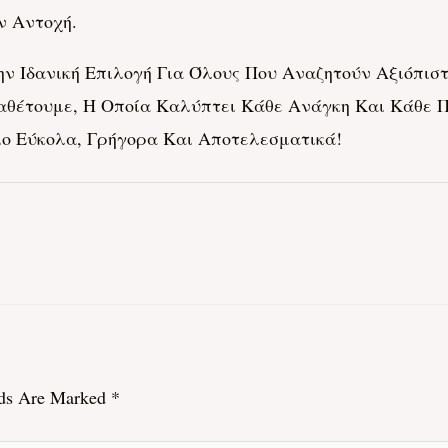
ν Αντοχή.
 Την Ιδανική Επιλογή Για Όλους Που Αναζητούν Αξιόπι
αθέτουμε, Η Οποία Καλύπτει Κάθε Ανάγκη Και Κάθε Π
ιο Εύκολα, Γρήγορα Και Αποτελεσματικά!
lds Are Marked
*