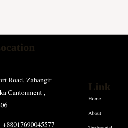
ocation
rt Road, Zahangir
Link
ka Cantonment ,
Home
206
About
: +88017690045577
Testimonial