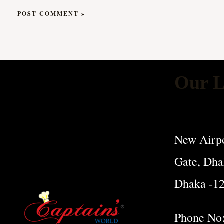
Our L
New Airpo
Gate, Dha
Dhaka -1
Phone No