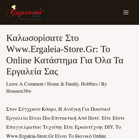
Skip
MA
To
ME
Content
Post
Καλωσορίσατε Στο
Navigation
Www.ergaleia-Store.gr: Το
Online Κατάστημα Για Όλα Τα
Εργαλεία Σας
Leave A Comment
/
Home & Family, Hobbies
/ By
Houston38w
Στον Σύγχρονο Κόσμο, Η Ανάγκη Για Ποιοτικά
Εργαλεία Είναι Πιο Επιτακτική Από Ποτέ. Είτε Είστε
Επαγγελματίας Τεχνίτης Είτε Ερασιτέχνης DIY, Το
Www.ergaleia-Store.gr Είναι Το Ιδανικό Online