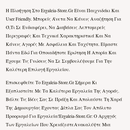
Η Πλοήγηση Στο Ergaleia-Store.gr Είναι Παιχνιδάκι Και
User Friendly. Μπορείς Άνετα Να Κάνεις Αναζήτηση Για
Ό,τι Σε Ενδιαφέρει, Να Διαβάσεις Λεπτομερείς
Περιγραφές Και Τεχνικά Χαρακτηριστικά Και Να
Κάνεις Αγορές Με Ασφάλεια Και Ταχύτητα. Είμαστε
Πάντα Εδώ Για Οποιαδήποτε Ερώτηση Ή Απορία Και
Έχουμε Τις Γνώσεις Να Σε Συμβουλέψουμε Για Την
Καλύτερη Επιλογή Εργαλείου.
Επισκεφθείτε Το Ergaleia-Store.gr Σήμερα Κι
Εξοπλιστείτε Με Τα Καλύτερα Εργαλεία Της Αγοράς.
Βάλτε Τις Ιδέες Σας Σε Πράξη Και Απολαύστε Τη Χαρά
Της Δημιουργίας Έχοντας Δίπλα Σας Τον Απόλυτο
Προορ
Ισμό Για
Εργαλεία!ergaleia-Store.gr: Ο Αρχηγός
Των Εργαλείων Που ΧρειάζεστεΑνακαλύψτε Μια