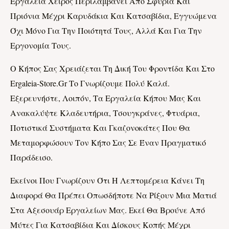
Εργαλεία Χειρός Περιλαμβάνει Από Σφυριά Και
Πριόνια Μέχρι Καρυδάκια Και Κατσαβίδια, Εγγυώμενα
Όχι Μόνο Για Την Ποιότητά Τους, Αλλά Και Για Την
Εργονομία Τους.
Ο Κήπος Σας Χρειάζεται Τη Δική Του Φροντίδα Και Στο
Ergaleia-Store.gr Το Γνωρίζουμε Πολύ Καλά.
Εξερευνήστε, Λοιπόν, Τα Εργαλεία Κήπου Μας Και
Ανακαλύψτε Κλαδευτήρια, Τσουγκράνες, Φτυάρια,
Ποτιστικά Συστήματα Και Γκαζονοκάτες Που Θα
Μεταμορφώσουν Τον Κήπο Σας Σε Έναν Πραγματικό
Παράδεισο.
Εκείνοι Που Γνωρίζουν Ότι Η Λεπτομέρεια Κάνει Τη
Διαφορά Θα Πρέπει Οπωσδήποτε Να Ρίξουν Μια Ματιά
Στα Αξεσουάρ Εργαλείων Μας. Εκεί Θα Βρούνε Από
Μύτες Για Κατσαβίδια Και Δίσκους Κοπής Μέχρι