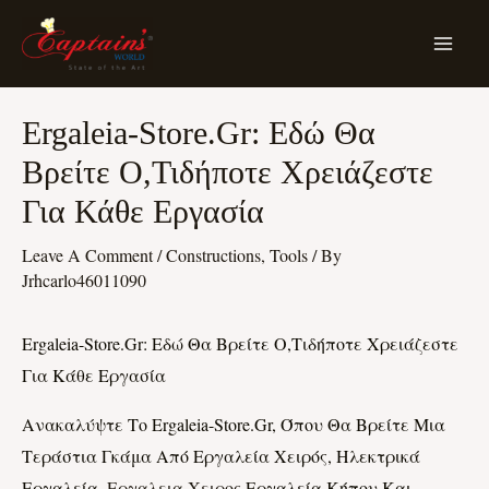
Skip
MA
To
ME
Content
Post
Ergaleia-Store.gr: Εδώ Θα
Navigation
Βρείτε Ο,τιδήποτε Χρειάζεστε
Για Κάθε Εργασία
Leave A Comment
/
Constructions, Tools
/ By
Jrhcarlo46011090
Ergaleia-Store.gr: Εδώ Θα Βρείτε Ο,τιδήποτε Χρειάζεστε
Για Κάθε Εργασία
Ανακαλύψτε Το Ergaleia-Store.gr, Όπου Θα Βρείτε Μια
Τεράστια Γκάμα Από Εργαλεία Χειρός, Ηλεκτρικά
Εργαλεία,
Εργαλεια Χειρος
Εργαλεία Κήπου Και