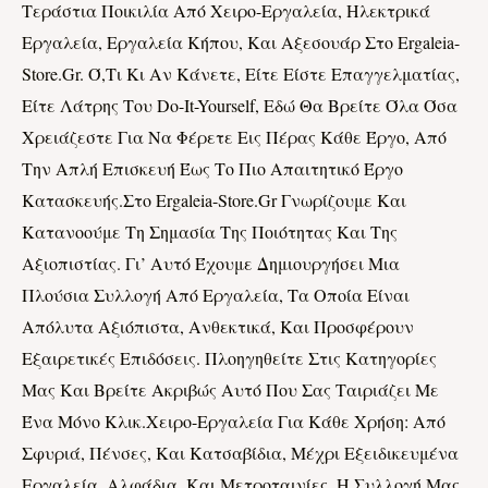
Τεράστια Ποικιλία Από Χειρο-Εργαλεία, Ηλεκτρικά
Εργαλεία, Εργαλεία Κήπου, Και Αξεσουάρ Στο Ergaleia-
Store.gr. Ό,τι Κι Αν Κάνετε, Είτε Είστε Επαγγελματίας,
Είτε Λάτρης Του Do-It-Yourself, Εδώ Θα Βρείτε Όλα Όσα
Χρειάζεστε Για Να Φέρετε Εις Πέρας Κάθε Έργο, Από
Την Απλή Επισκευή Έως Το Πιο Απαιτητικό Έργο
Κατασκευής.Στο Ergaleia-Store.gr Γνωρίζουμε Και
Κατανοούμε Τη Σημασία Της Ποιότητας Και Της
Αξιοπιστίας. Γι’ Αυτό Έχουμε Δημιουργήσει Μια
Πλούσια Συλλογή Από Εργαλεία, Τα Οποία Είναι
Απόλυτα Αξιόπιστα, Ανθεκτικά, Και Προσφέρουν
Εξαιρετικές Επιδόσεις. Πλοηγηθείτε Στις Κατηγορίες
Μας Και Βρείτε Ακριβώς Αυτό Που Σας Ταιριάζει Με
Ένα Μόνο Κλικ.Χειρο-Εργαλεία Για Κάθε Χρήση: Από
Σφυριά, Πένσες, Και Κατσαβίδια, Μέχρι Εξειδικευμένα
Εργαλεία, Αλφάδια, Και Μετροταινίες, Η Συλλογή Μας