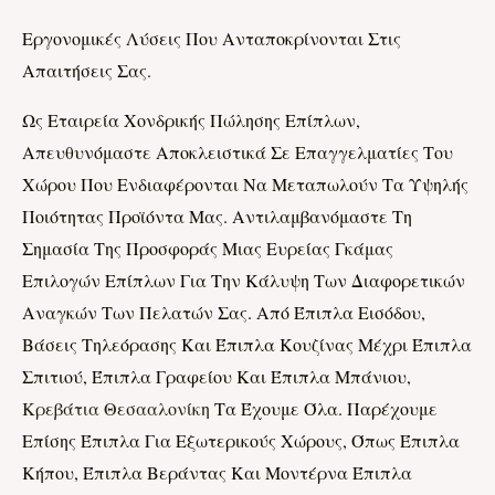
Εργονομικές Λύσεις Που Ανταποκρίνονται Στις
Απαιτήσεις Σας.
Ως Εταιρεία Χονδρικής Πώλησης Επίπλων,
Απευθυνόμαστε Αποκλειστικά Σε Επαγγελματίες Του
Χώρου Που Ενδιαφέρονται Να Μεταπωλούν Τα Υψηλής
Ποιότητας Προϊόντα Μας. Αντιλαμβανόμαστε Τη
Σημασία Της Προσφοράς Μιας Ευρείας Γκάμας
Επιλογών Επίπλων Για Την Κάλυψη Των Διαφορετικών
Αναγκών Των Πελατών Σας. Από Έπιπλα Εισόδου,
Βάσεις Τηλεόρασης Και Έπιπλα Κουζίνας Μέχρι Έπιπλα
Σπιτιού, Έπιπλα Γραφείου Και Έπιπλα Μπάνιου,
Κρεβάτια Θεσααλονίκη
Τα Έχουμε Όλα. Παρέχουμε
Επίσης Έπιπλα Για Εξωτερικούς Χώρους, Όπως Έπιπλα
Κήπου, Έπιπλα Βεράντας Και Μοντέρνα Έπιπλα