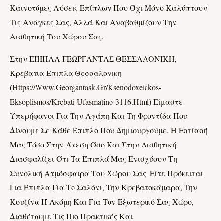
Καινοτόμες Λύσεις Επίπλων Που Όχι Μόνο Καλύπτουν
Τις Ανάγκες Σας, Αλλά Και Αναβαθμίζουν Την
Αισθητική Του Χώρου Σας.
Στην ΕΠΙΠΛΑ ΓΕΩΡΓΑΝΤΑΣ ΘΕΣΣΑΛΟΝΙΚΗ,
Κρεβατια
Επιπλα Θεσσαλονικη
(
Https://www.georgantask.gr/ksenodoxeiakos-
Eksoplismos/Krebati-Ufasmatino-3116.html
) Είμαστε
Υπερήφανοι Για Την Αγάπη Και Τη Φροντίδα Που
Δίνουμε Σε Κάθε Έπιπλο Που Δημιουργούμε. Η Εστίασή
Μας Τόσο Στην Άνεση Όσο Και Στην Αισθητική
Διασφαλίζει Ότι Τα Έπιπλά Μας Ενισχύουν Τη
Συνολική Ατμόσφαιρα Του Χώρου Σας. Είτε Πρόκειται
Για Έπιπλα Για Το Σαλόνι, Την Κρεβατοκάμαρα, Την
Κουζίνα Ή Ακόμη Και Για Τον Εξωτερικό Σας Χώρο,
Διαθέτουμε Τις Πιο Πρακτικές Και