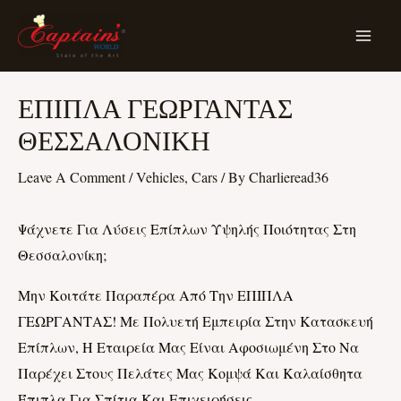
Skip
MA
To
ME
Content
Post
ΕΠΙΠΛΑ ΓΕΩΡΓΑΝΤΑΣ
Navigation
ΘΕΣΣΑΛΟΝΙΚΗ
Leave A Comment
/
Vehicles, Cars
/ By
Charlieread36
Ψάχνετε Για Λύσεις Επίπλων Υψηλής Ποιότητας Στη
Θεσσαλονίκη;
Μην Κοιτάτε Παραπέρα Από Την ΕΠΙΠΛΑ
ΓΕΩΡΓΑΝΤΑΣ! Με Πολυετή Εμπειρία Στην Κατασκευή
Επίπλων, Η Εταιρεία Μας Είναι Αφοσιωμένη Στο Να
Παρέχει Στους Πελάτες Μας Κομψά Και Καλαίσθητα
Έπιπλα Για Σπίτια Και Επιχειρήσεις.