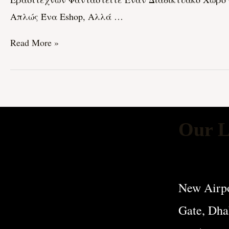
Το
Απλώς Ένα Eshop, Αλλά …
Μαγικό
Κόσμο
Read More »
Του
Ergeleia-
Store.gr!
Our L
New Airpo
Gate, Dha