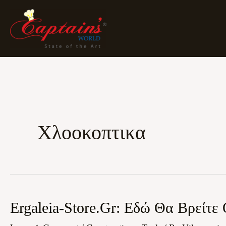
Skip
To
Content
Χλοοκοπτικα
Ergaleia-
Ergaleia-Store.gr: Εδώ Θα Βρείτε
Store.gr: