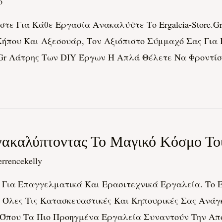
o
ζεστε Για Κάθε Εργασία Ανακαλύψτε Το Ergaleia-Store
ήπου Και Αξεσουάρ, Τον Αξιόπιστο Σύμμαχό Σας Για 
e.gr Λάτρης Των DIY Έργων Ή Απλά Θέλετε Να Φροντί
καλύπτοντας Το Μαγικό Κόσμο Του 
errencekelly
Για Επαγγελματικά Και Ερασιτεχνικά Εργαλεία. Το Er
α Όλες Τις Κατασκευαστικές Και Κηπουρικές Σας Ανά
που Τα Πιο Προηγμένα Εργαλεία Συναντούν Την Απόλυτ