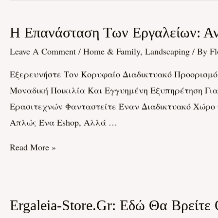
Όλα
Τα
Η
Η Επανάσταση Των Εργαλείων: Ανα
Εργαλεία
Επανάσταση
Σας
Leave A Comment
/
Home & Family, Landscaping
/ By
Fl
Των
Εξερευνήστε Τον Κορυφαίο Διαδικτυακό Προορισμό 
Εργαλείων:
Μοναδική Ποικιλία Και Εγγυημένη Εξυπηρέτηση Γι
Ανακαλύπτοντας
Ερασιτεχνών Φανταστείτε Έναν Διαδικτυακό Χώρο Ό
Το
Απλώς Ένα Eshop, Αλλά …
Μαγικό
Κόσμο
Read More »
Του
Ergeleia-
Store.gr!
Ergaleia-
Ergaleia-Store.gr: Εδώ Θα Βρείτε