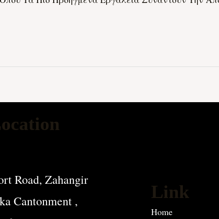
ocation
rt Road, Zahangir
Link
ka Cantonment ,
Home