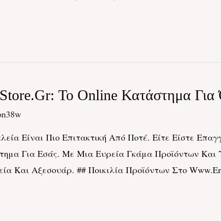
tore.gr: Το Online Κατάστημα Για
on38w
εία Είναι Πιο Επιτακτική Από Ποτέ. Είτε Είστε Επαγγ
στημα Για Εσάς. Με Μια Ευρεία Γκάμα Προϊόντων Και Υπ
α Και Αξεσουάρ. ## Ποικιλία Προϊόντων Στο Www.erga