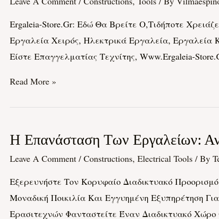
Leave A Comment
/
Constructions, Tools
/ By
Vilmaespin
Εδώ
Ergaleia-Store.gr: Εδώ Θα Βρείτε Ο,τιδήποτε Χρειά
Θα
Εργαλεία Χειρός, Ηλεκτρικά Εργαλεία, Εργαλεία Κ
Βρείτε
Είστε Επαγγελματίας Τεχνίτης, Www.ergaleia-Stor
Ο,τιδήποτε
Χρειάζεστε
Read More »
Για
Κάθε
Εργασία
Η
Η Επανάσταση Των Εργαλείων: Ανα
Επανάσταση
Leave A Comment
/
Constructions, Electrical Tools
/ By
T
Των
Εξερευνήστε Τον Κορυφαίο Διαδικτυακό Προορισμό 
Εργαλείων:
Μοναδική Ποικιλία Και Εγγυημένη Εξυπηρέτηση Γι
Ανακαλύπτοντας
Ερασιτεχνών Φανταστείτε Έναν Διαδικτυακό Χώρο Ό
Το