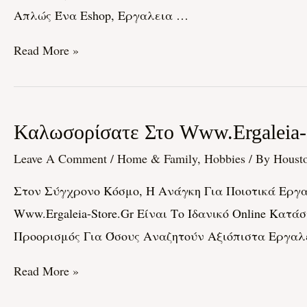
Απλώς Ένα Eshop, Εργαλεια …
Μαγικό
Κόσμο
Read More »
Του
Ergeleia-
Store.gr!
Καλωσορίσατε
Καλωσορίσατε Στο Www.ergaleia-S
Στο
Leave A Comment
/
Home & Family, Hobbies
/ By
Houst
Www.ergaleia-
Στον Σύγχρονο Κόσμο, Η Ανάγκη Για Ποιοτικά Εργαλ
Store.gr:
Www.ergaleia-Store.gr Είναι Το Ιδανικό Online Κατά
Το
Προορισμός Για Όσους Αναζητούν Αξιόπιστα Εργαλεί
Online
Κατάστημα
Read More »
Για