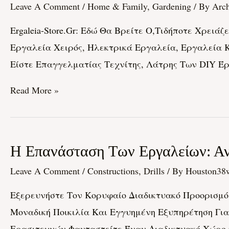
Store.gr:
Leave A Comment
/
Home & Family, Gardening
/ By
Arch
Εδώ
Ergaleia-Store.gr: Εδώ Θα Βρείτε Ο,τιδήποτε Χρειά
Θα
Εργαλεία Χειρός, Ηλεκτρικά Εργαλεία, Εργαλεία Κ
Βρείτε
Είστε Επαγγελματίας Τεχνίτης, Λάτρης Των DIY Έ
Ο,τιδήποτε
Χρειάζεστε
Read More »
Για
Κάθε
Εργασία
Η
Η Επανάσταση Των Εργαλείων: Ανα
Επανάσταση
Leave A Comment
/
Constructions, Drills
/ By
Houston38
Των
Εξερευνήστε Τον Κορυφαίο Διαδικτυακό Προορισμό 
Εργαλείων:
Μοναδική Ποικιλία Και Εγγυημένη Εξυπηρέτηση Γι
Ανακαλύπτοντας
Ερασιτεχνών Φανταστείτε Έναν Διαδικτυακό Χώρο Ό