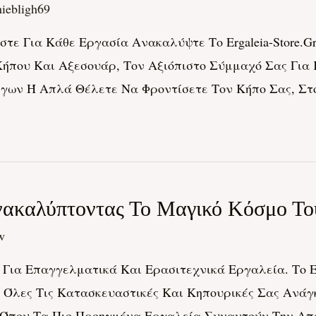
iebligh69
ζεστε Για Κάθε Εργασία Ανακαλύψτε Το Ergaleia-Store
ήπου Και Αξεσουάρ, Τον Αξιόπιστο Σύμμαχό Σας Για 
ργων Ή Απλά Θέλετε Να Φροντίσετε Τον Κήπο Σας, Σ
καλύπτοντας Το Μαγικό Κόσμο Του 
w
Για Επαγγελματικά Και Ερασιτεχνικά Εργαλεία. Το Er
α Όλες Τις Κατασκευαστικές Και Κηπουρικές Σας Ανά
που Τα Πιο Προηγμένα Εργαλεία Συναντούν Την Απόλυτ