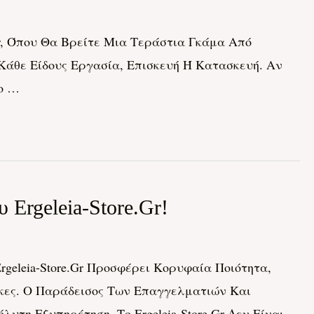
.gr, Όπου Θα Βρείτε Μια Τεράστια Γκάμα Από
Κάθε Είδους Εργασία, Επισκευή Ή Κατασκευή. Αν
το …
Ergeleia-Store.gr!
geleia-Store.gr Προσφέρει Κορυφαία Ποιότητα,
γκες. Ο Παράδεισος Των Επαγγελματιών Και
η Εξυπηρέτηση. Το Ergeleia-Store.gr Δεν Είναι