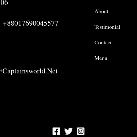
206
About
: +88017690045577
Testimonial
Contact
Menu
captainsworld.net