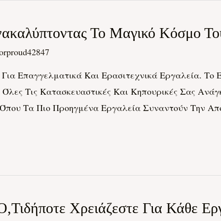
καλύπτοντας Το Μαγικό Κόσμο Του 
orproud42847
Για Επαγγελματικά Και Ερασιτεχνικά Εργαλεία. Το Er
α Όλες Τις Κατασκευαστικές Και Κηπουρικές Σας Ανά
που Τα Πιο Προηγμένα Εργαλεία Συναντούν Την Απόλυτ
 Ο,τιδήποτε Χρειάζεστε Για Κάθε Ερ