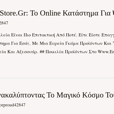
tore.gr: Το Online Κατάστημα Για
2847
εία Είναι Πιο Επιτακτική Από Ποτέ. Είτε Είστε Επαγγ
στημα Για Εσάς. Με Μια Ευρεία Γκάμα Προϊόντων Και Υπ
α Και Αξεσουάρ. ## Ποικιλία Προϊόντων Στο Www.erga
καλύπτοντας Το Μαγικό Κόσμο Του 
orproud42847