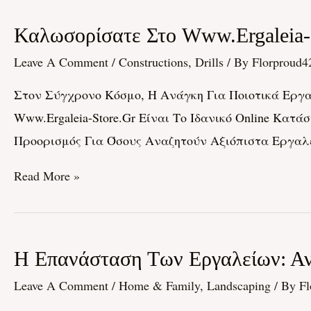
Καλωσορίσατε
Καλωσορίσατε Στο Www.ergaleia-S
Στο
Leave A Comment
/
Constructions, Drills
/ By
Florproud4
Www.ergaleia-
Στον Σύγχρονο Κόσμο, Η Ανάγκη Για Ποιοτικά Εργαλ
Store.gr:
Www.ergaleia-Store.gr Είναι Το Ιδανικό Online Κατά
Το
Προορισμός Για Όσους Αναζητούν Αξιόπιστα Εργαλεί
Online
Κατάστημα
Read More »
Για
Όλα
Τα
Η
Η Επανάσταση Των Εργαλείων: Ανα
Εργαλεία
Επανάσταση
Σας
Leave A Comment
/
Home & Family, Landscaping
/ By
Fl
Των