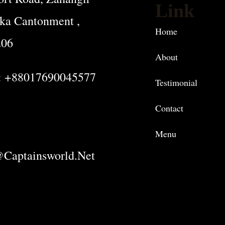
Link
ka Cantonment ,
Home
206
About
: +88017690045577
Testimonial
Contact
Menu
captainsworld.net