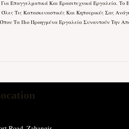
Για Επαγγελματικά Και Ερασιτεχνικά Εργαλεία. Το Er
α Όλες Τις Κατασκευαστικές Και Κηπουρικές Σας Ανά
που Τα Πιο Προηγμένα Εργαλεία Συναντούν Την Απόλυτ
ocation
rt Road, Zahangir