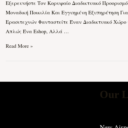
Εξερευνήστε Τον Κορυφαίο Διαδικτυακό Προορισμό 
Εργαλείων:
Μοναδική Ποικιλία Και Εγγυημένη Εξυπηρέτηση Γι
Ανακαλύπτοντας
Ερασιτεχνών Φανταστείτε Έναν Διαδικτυακό Χώρο Ό
Το
Απλώς Ένα Eshop, Αλλά …
Μαγικό
Κόσμο
Read More »
Του
Ergeleia-
Store.gr!
Our L
New Airpo