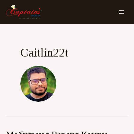
Skip
MA
To
ME
Content
Caitlin22t
Мобильная