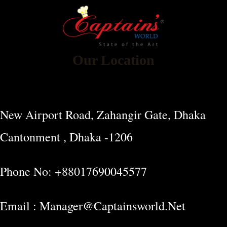
Our Location
New Airport Road, Zahangir Gate, Dhaka
Cantonment , Dhaka -1206
Phone No: +88017690045577
Email : Manager@captainsworld.net