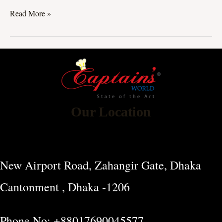
Read More »
Our Location
New Airport Road, Zahangir Gate, Dhaka
Cantonment , Dhaka -1206
Phone No: +88017690045577