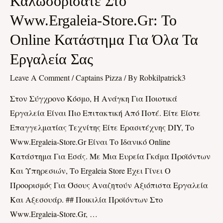
Καλωσορίσατε Στο
Στο
Www.ergaleia-Store.gr: Το
Www.ergaleia-
Online Κατάστημα Για Όλα Τα
Store.gr:
Το
Εργαλεία Σας
Online
Leave A Comment
/
Captains Pizza
/ By
Robkilpatrick3
Κατάστημα
Για
Στον Σύγχρονο Κόσμο, Η Ανάγκη Για Ποιοτικά
Όλα
Εργαλεία Είναι Πιο Επιτακτική Από Ποτέ. Είτε Είστε
Τα
Επαγγελματίας Τεχνίτης Είτε Ερασιτέχνης DIY, Το
Εργαλεία
Www.ergaleia-Store.gr Είναι Το Ιδανικό Online
Σας
Κατάστημα Για Εσάς. Με Μια Ευρεία Γκάμα Προϊόντων
Και Υπηρεσιών, Το Ergaleia Store Έχει Γίνει Ο
Προορισμός Για Όσους Αναζητούν Αξιόπιστα Εργαλεία
Και Αξεσουάρ. ## Ποικιλία Προϊόντων Στο
Www.ergaleia-Store.gr, …