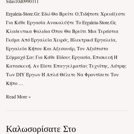
Ο,τιδήποτε
Silas10d0990311
Χρειάζεστε
Ergaleia-Store.gr: Εδώ Θα Βρείτε Ο,τιδήποτε Χρειάζεστε
Για
Για Κάθε Εργασία Ανακαλύψτε Το Ergaleia-Store.gr,
Κάθε
Κλαδευτικα Ψαλιδια Όπου Θα Βρείτε Μια Τεράστια
Εργασία
Γκάμα Από Εργαλεία Χειρός, Ηλεκτρικά Εργαλεία,
Εργαλεία Κήπου Και Αξεσουάρ, Τον Αξιόπιστο
Σύμμαχό Σας Για Κάθε Είδους Εργασία, Επισκευή Ή
Κατασκευή. Αν Είστε Επαγγελματίας Τεχνίτης, Λάτρης
Των DIY Έργων Ή Απλά Θέλετε Να Φροντίσετε Τον
Κήπο …
Read More »
Καλωσορίσατε
Καλωσορίσατε Στο