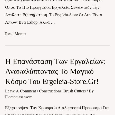
Όπου Τα Πιο Προηγμένα Εργαλεία Συναντούν Την
Απόλυτη Εξυπηρέτηση. Το Ergeleia-Store.gr Δεν Είναι
Απλώς Ένα Eshop, Αλλά …
Read More »
Η
Η Επανάσταση Των Εργαλείων:
Επανάσταση
Ανακαλύπτοντας Το Μαγικό
Των
Κόσμο Του Ergeleia-Store.gr!
Εργαλείων:
Ανακαλύπτοντας
Leave A Comment
/
Constructions, Brush Cutters
/ By
Το
Florenciasansom
Μαγικό
Εξερευνήστε Τον Κορυφαίο Διαδικτυακό Προορισμό Για
Κόσμο
Επαγγελματικά Και Ερασιτεχνικά Εργαλεία. Το