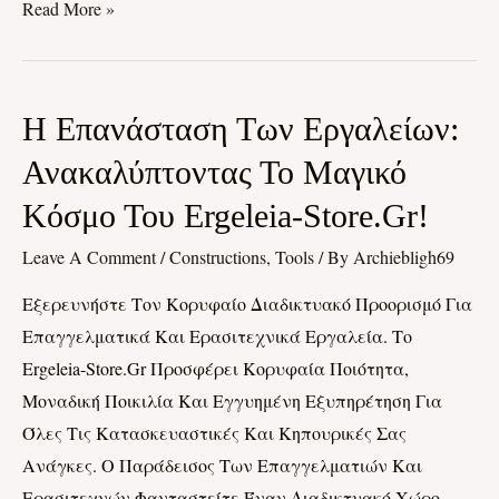
Read More »
Η
Η Επανάσταση Των Εργαλείων:
Επανάσταση
Ανακαλύπτοντας Το Μαγικό
Των
Κόσμο Του Ergeleia-Store.gr!
Εργαλείων:
Ανακαλύπτοντας
Leave A Comment
/
Constructions, Tools
/ By
Archiebligh69
Το
Εξερευνήστε Τον Κορυφαίο Διαδικτυακό Προορισμό Για
Μαγικό
Επαγγελματικά Και Ερασιτεχνικά Εργαλεία. Το
Κόσμο
Ergeleia-Store.gr Προσφέρει Κορυφαία Ποιότητα,
Του
Μοναδική Ποικιλία Και Εγγυημένη Εξυπηρέτηση Για
Ergeleia-
Όλες Τις Κατασκευαστικές Και Κηπουρικές Σας
Store.gr!
Ανάγκες. Ο Παράδεισος Των Επαγγελματιών Και
Ερασιτεχνών Φανταστείτε Έναν Διαδικτυακό Χώρο