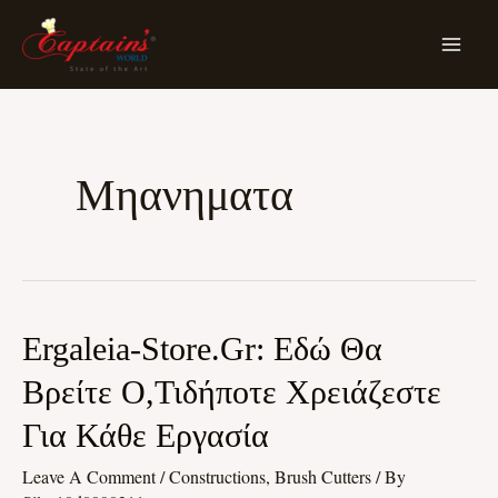
Skip
MA
To
ME
Content
Μηανηματα
Ergaleia-
Ergaleia-Store.gr: Εδώ Θα
Store.gr:
Βρείτε Ο,τιδήποτε Χρειάζεστε
Εδώ
Για Κάθε Εργασία
Θα
Βρείτε
Leave A Comment
/
Constructions, Brush Cutters
/ By