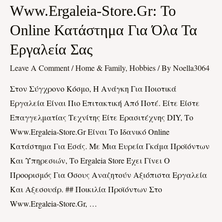
Στο
Www.ergaleia-Store.gr: Το
Www.ergaleia-
Online Κατάστημα Για Όλα Τα
Store.gr:
Το
Εργαλεία Σας
Online
Leave A Comment
/
Home & Family, Hobbies
/ By
Noella3064
Κατάστημα
Για
Στον Σύγχρονο Κόσμο, Η Ανάγκη Για Ποιοτικά
Όλα
Εργαλεία Είναι Πιο Επιτακτική Από Ποτέ. Είτε Είστε
Τα
Επαγγελματίας Τεχνίτης Είτε Ερασιτέχνης DIY, Το
Εργαλεία
Www.ergaleia-Store.gr Είναι Το Ιδανικό Online
Σας
Κατάστημα Για Εσάς. Με Μια Ευρεία Γκάμα Προϊόντων
Και Υπηρεσιών, Το Ergaleia Store Έχει Γίνει Ο
Προορισμός Για Όσους Αναζητούν Αξιόπιστα Εργαλεία
Και Αξεσουάρ. ## Ποικιλία Προϊόντων Στο
Www.ergaleia-Store.gr, …