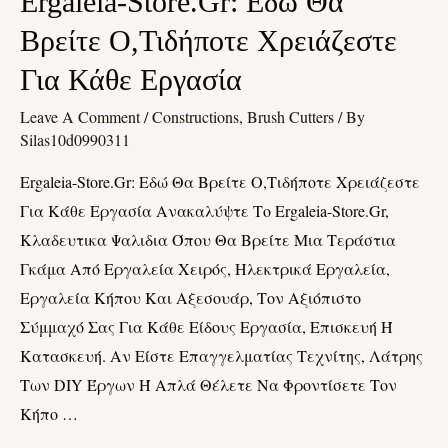
Ergaleia-Store.gr: Εδώ Θα
Store.gr:
Βρείτε Ο,τιδήποτε Χρειάζεστε
Εδώ
Για Κάθε Εργασία
Θα
Βρείτε
Leave A Comment
/
Constructions, Brush Cutters
/ By
Ο,τιδήποτε
Silas10d0990311
Χρειάζεστε
Ergaleia-Store.gr: Εδώ Θα Βρείτε Ο,τιδήποτε Χρειάζεστε
Για
Για Κάθε Εργασία Ανακαλύψτε Το Ergaleia-Store.gr,
Κάθε
Κλαδευτικα Ψαλιδια Όπου Θα Βρείτε Μια Τεράστια
Εργασία
Γκάμα Από Εργαλεία Χειρός, Ηλεκτρικά Εργαλεία,
Εργαλεία Κήπου Και Αξεσουάρ, Τον Αξιόπιστο
Σύμμαχό Σας Για Κάθε Είδους Εργασία, Επισκευή Ή
Κατασκευή. Αν Είστε Επαγγελματίας Τεχνίτης, Λάτρης
Των DIY Έργων Ή Απλά Θέλετε Να Φροντίσετε Τον
Κήπο …