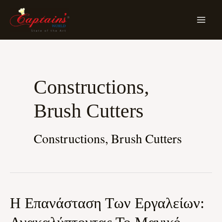
Skip
MA
To
ME
Content
Posts
Pagination
Constructions,
Brush Cutters
Constructions, Brush Cutters
Η
Η Επανάσταση Των Εργαλείων:
Επανάσταση