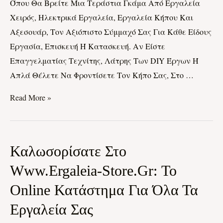
Όπου Θα Βρείτε Μια Τεράστια Γκάμα Από Εργαλεία
Εργασία
Χειρός, Ηλεκτρικά Εργαλεία, Εργαλεία Κήπου Και
Αξεσουάρ, Τον Αξιόπιστο Σύμμαχό Σας Για Κάθε Είδους
Εργασία, Επισκευή Ή Κατασκευή. Αν Είστε
Επαγγελματίας Τεχνίτης, Λάτρης Των DIY Έργων Ή
Απλά Θέλετε Να Φροντίσετε Τον Κήπο Σας, Στο …
Read More »
Καλωσορίσατε
Καλωσορίσατε Στο
Στο
Www.ergaleia-Store.gr: Το
Www.ergaleia-
Online Κατάστημα Για Όλα Τα
Store.gr:
Το
Εργαλεία Σας
Online