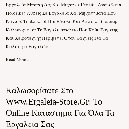
Εργαλεία Μπαταρίας Και Μηχανές Γκαζόν. Ανακάλυψε
Εξοπλισμό
Ποιοτικές Λύσεις Σε Εργαλεία Και Μηχανήματα Που
Και
Κάνουν Τη Δουλειά Πιο Εύκολη Και Αποτελεσματική.
Μηχανήματα
Καλωσόρισμα: Το Εργαλειοπωλείο Που Κάθε Εργάτης
Και Χειροτέχνης Περιμένει Όταν Ψάχνεις Για Τα
Καλύτερα Εργαλεία …
Read More »
Καλωσορίσατε
Καλωσορίσατε Στο
Στο
Www.ergaleia-Store.gr: Το
Www.ergaleia-
Online Κατάστημα Για Όλα Τα
Store.gr:
Το
Εργαλεία Σας