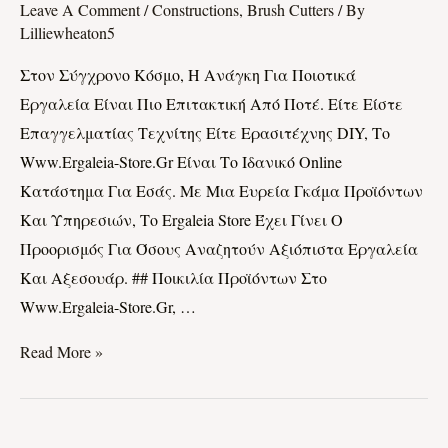
Leave A Comment
/
Constructions, Brush Cutters
/ By
Κατάστημα
Lilliewheaton5
Για
Στον Σύγχρονο Κόσμο, Η Ανάγκη Για Ποιοτικά
Όλα
Εργαλεία Είναι Πιο Επιτακτική Από Ποτέ. Είτε Είστε
Τα
Επαγγελματίας Τεχνίτης Είτε Ερασιτέχνης DIY, Το
Εργαλεία
Www.ergaleia-Store.gr Είναι Το Ιδανικό Online
Σας
Κατάστημα Για Εσάς. Με Μια Ευρεία Γκάμα Προϊόντων
Και Υπηρεσιών, Το Ergaleia Store Έχει Γίνει Ο
Προορισμός Για Όσους Αναζητούν Αξιόπιστα Εργαλεία
Και Αξεσουάρ. ## Ποικιλία Προϊόντων Στο
Www.ergaleia-Store.gr, …
Read More »