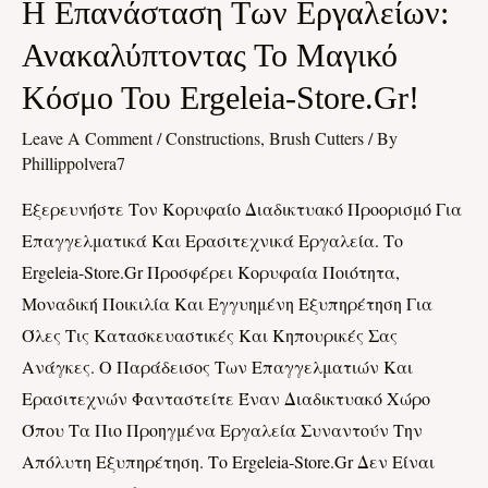
Η
Η Επανάσταση Των Εργαλείων:
Επανάσταση
Ανακαλύπτοντας Το Μαγικό
Των
Κόσμο Του Ergeleia-Store.gr!
Εργαλείων:
Ανακαλύπτοντας
Leave A Comment
/
Constructions, Brush Cutters
/ By
Το
Phillippolvera7
Μαγικό
Εξερευνήστε Τον Κορυφαίο Διαδικτυακό Προορισμό Για
Κόσμο
Επαγγελματικά Και Ερασιτεχνικά Εργαλεία. Το
Του
Ergeleia-Store.gr Προσφέρει Κορυφαία Ποιότητα,
Ergeleia-
Μοναδική Ποικιλία Και Εγγυημένη Εξυπηρέτηση Για
Store.gr!
Όλες Τις Κατασκευαστικές Και Κηπουρικές Σας
Ανάγκες. Ο Παράδεισος Των Επαγγελματιών Και
Ερασιτεχνών Φανταστείτε Έναν Διαδικτυακό Χώρο
Όπου Τα Πιο Προηγμένα Εργαλεία Συναντούν Την
Απόλυτη Εξυπηρέτηση. Το Ergeleia-Store.gr Δεν Είναι