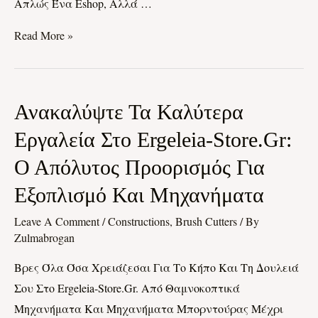
Απλώς Ένα Eshop, Αλλά …
Read More »
Ανακαλύψτε
Ανακαλύψτε Τα Καλύτερα
Τα
Εργαλεία Στο Ergeleia-Store.gr:
Καλύτερα
Ο Απόλυτος Προορισμός Για
Εργαλεία
Στο
Εξοπλισμό Και Μηχανήματα
Ergeleia-
Leave A Comment
/
Constructions, Brush Cutters
/ By
Store.gr:
Zulmabrogan
Ο
Βρες Όλα Όσα Χρειάζεσαι Για Το Κήπο Και Τη Δουλειά
Απόλυτος
Σου Στο Ergeleia-Store.gr. Από Θαμνοκοπτικά
Προορισμός
Μηχανήματα Και Μηχανήματα Μπορντούρας Μέχρι
Για