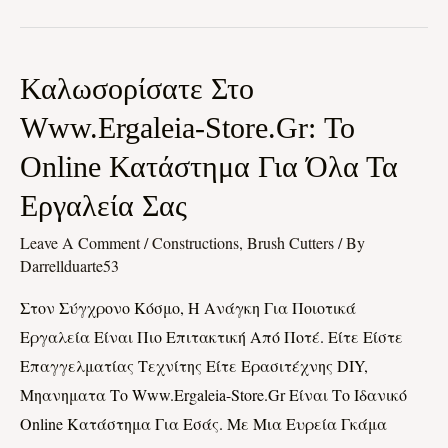
Καλωσορίσατε
Καλωσορίσατε Στο
Στο
Www.ergaleia-Store.gr: Το
Www.ergaleia-
Online Κατάστημα Για Όλα Τα
Store.gr:
Το
Εργαλεία Σας
Online
Leave A Comment
/
Constructions, Brush Cutters
/ By
Κατάστημα
Darrellduarte53
Για
Στον Σύγχρονο Κόσμο, Η Ανάγκη Για Ποιοτικά
Όλα
Εργαλεία Είναι Πιο Επιτακτική Από Ποτέ. Είτε Είστε
Τα
Επαγγελματίας Τεχνίτης Είτε Ερασιτέχνης DIY,
Εργαλεία
Μηανηματα Το Www.ergaleia-Store.gr Είναι Το Ιδανικό
Σας
Online Κατάστημα Για Εσάς. Με Μια Ευρεία Γκάμα