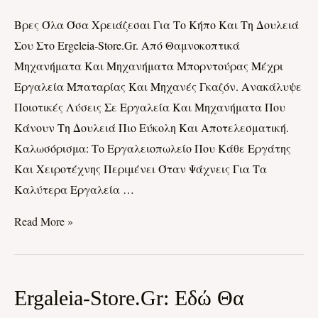
Ο
Βρες Όλα Όσα Χρειάζεσαι Για Το Κήπο Και Τη Δουλειά
Απόλυτος
Σου Στο Ergeleia-Store.gr. Από Θαμνοκοπτικά
Προορισμός
Μηχανήματα Και Μηχανήματα Μπορντούρας Μέχρι
Για
Εργαλεία Μπαταρίας Και Μηχανές Γκαζόν. Ανακάλυψε
Εξοπλισμό
Ποιοτικές Λύσεις Σε Εργαλεία Και Μηχανήματα Που
Και
Κάνουν Τη Δουλειά Πιο Εύκολη Και Αποτελεσματική.
Μηχανήματα
Καλωσόρισμα: Το Εργαλειοπωλείο Που Κάθε Εργάτης
Και Χειροτέχνης Περιμένει Όταν Ψάχνεις Για Τα
Καλύτερα Εργαλεία …
Read More »
Ergaleia-
Ergaleia-Store.gr: Εδώ Θα
Store.gr: