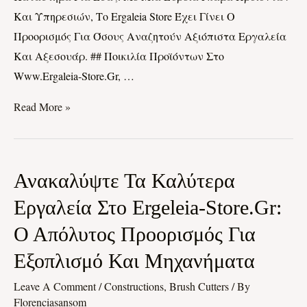
Και Υπηρεσιών, Το Ergaleia Store Έχει Γίνει Ο
Προορισμός Για Όσους Αναζητούν Αξιόπιστα Εργαλεία
Και Αξεσουάρ. ## Ποικιλία Προϊόντων Στο
Www.ergaleia-Store.gr, …
Read More »
Ανακαλύψτε
Ανακαλύψτε Τα Καλύτερα
Τα
Εργαλεία Στο Ergeleia-Store.gr:
Καλύτερα
Ο Απόλυτος Προορισμός Για
Εργαλεία
Στο
Εξοπλισμό Και Μηχανήματα
Ergeleia-
Leave A Comment
/
Constructions, Brush Cutters
/ By
Store.gr:
Florenciasansom