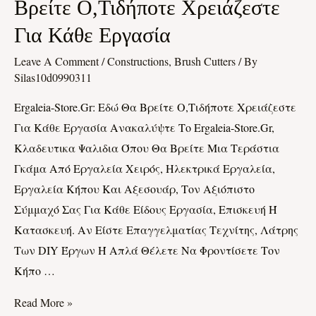
Βρείτε Ο,τιδήποτε Χρειάζεστε
Εδώ
Για Κάθε Εργασία
Θα
Βρείτε
Leave A Comment
/
Constructions, Brush Cutters
/ By
Ο,τιδήποτε
Silas10d0990311
Χρειάζεστε
Ergaleia-Store.gr: Εδώ Θα Βρείτε Ο,τιδήποτε Χρειάζεστε
Για
Για Κάθε Εργασία Ανακαλύψτε Το Ergaleia-Store.gr,
Κάθε
Κλαδευτικα Ψαλιδια Όπου Θα Βρείτε Μια Τεράστια
Εργασία
Γκάμα Από Εργαλεία Χειρός, Ηλεκτρικά Εργαλεία,
Εργαλεία Κήπου Και Αξεσουάρ, Τον Αξιόπιστο
Σύμμαχό Σας Για Κάθε Είδους Εργασία, Επισκευή Ή
Κατασκευή. Αν Είστε Επαγγελματίας Τεχνίτης, Λάτρης
Των DIY Έργων Ή Απλά Θέλετε Να Φροντίσετε Τον
Κήπο …
Read More »