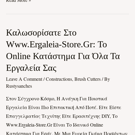
Καλωσορίσατε
Καλωσορίσατε Στο
Στο
Www.ergaleia-Store.gr: Το
Www.ergaleia-
Online Κατάστημα Για Όλα Τα
Store.gr:
Το
Εργαλεία Σας
Online
Leave A Comment
/
Constructions, Brush Cutters
/ By
Κατάστημα
Rustysanches
Για
Στον Σύγχρονο Κόσμο, Η Ανάγκη Για Ποιοτικά
Όλα
Εργαλεία Είναι Πιο Επιτακτική Από Ποτέ. Είτε Είστε
Τα
Επαγγελματίας Τεχνίτης Είτε Ερασιτέχνης DIY, Το
Εργαλεία
Www.ergaleia-Store.gr Είναι Το Ιδανικό Online
Σας
Κατάστημα Για Εσάς. Με Μια Ευρεία Γκάμα Προϊόντων