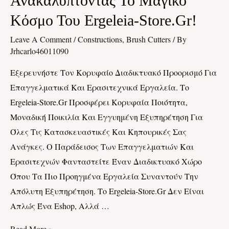
Ανακαλύπτοντας Το Μαγικό
Των
Κόσμο Του Ergeleia-Store.gr!
Εργαλείων:
Ανακαλύπτοντας
Leave A Comment
/
Constructions, Brush Cutters
/ By
Το
Jrhcarlo46011090
Μαγικό
Εξερευνήστε Τον Κορυφαίο Διαδικτυακό Προορισμό Για
Κόσμο
Επαγγελματικά Και Ερασιτεχνικά Εργαλεία. Το
Του
Ergeleia-Store.gr Προσφέρει Κορυφαία Ποιότητα,
Ergeleia-
Μοναδική Ποικιλία Και Εγγυημένη Εξυπηρέτηση Για
Store.gr!
Όλες Τις Κατασκευαστικές Και Κηπουρικές Σας
Ανάγκες. Ο Παράδεισος Των Επαγγελματιών Και
Ερασιτεχνών Φανταστείτε Έναν Διαδικτυακό Χώρο
Όπου Τα Πιο Προηγμένα Εργαλεία Συναντούν Την
Απόλυτη Εξυπηρέτηση. Το Ergeleia-Store.gr Δεν Είναι
Απλώς Ένα Eshop, Αλλά …
Read More »