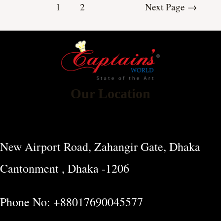
1
2
Next Page
→
Our Location
New Airport Road, Zahangir Gate, Dhaka
Cantonment , Dhaka -1206
Phone No: +88017690045577