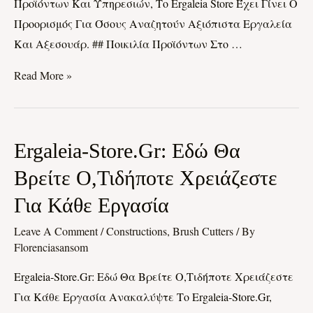
Προϊόντων Και Υπηρεσιών, Το Ergaleia Store Έχει Γίνει Ο
Προορισμός Για Όσους Αναζητούν Αξιόπιστα Εργαλεία
Και Αξεσουάρ. ## Ποικιλία Προϊόντων Στο …
Read More »
Ergaleia-
Ergaleia-Store.gr: Εδώ Θα
Store.gr:
Βρείτε Ο,τιδήποτε Χρειάζεστε
Εδώ
Για Κάθε Εργασία
Θα
Βρείτε
Leave A Comment
/
Constructions, Brush Cutters
/ By
Ο,τιδήποτε
Florenciasansom
Χρειάζεστε
Ergaleia-Store.gr: Εδώ Θα Βρείτε Ο,τιδήποτε Χρειάζεστε
Για
Για Κάθε Εργασία Ανακαλύψτε Το Ergaleia-Store.gr,
Κάθε