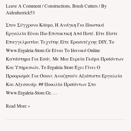
Online
Leave A Comment
/
Constructions, Brush Cutters
/ By
Κατάστημα
Aidenherrick53
Για
Στον Σύγχρονο Κόσμο, Η Ανάγκη Για Ποιοτικά
Όλα
Εργαλεία Είναι Πιο Επιτακτική Από Ποτέ. Είτε Είστε
Τα
Επαγγελματίας Τεχνίτης Είτε Ερασιτέχνης DIY, Το
Εργαλεία
Www.ergaleia-Store.gr Είναι Το Ιδανικό Online
Σας
Κατάστημα Για Εσάς. Με Μια Ευρεία Γκάμα Προϊόντων
Και Υπηρεσιών, Το Ergaleia Store Έχει Γίνει Ο
Προορισμός Για Όσους Αναζητούν Αξιόπιστα Εργαλεία
Και Αξεσουάρ. ## Ποικιλία Προϊόντων Στο
Www.ergaleia-Store.gr, …
Read More »